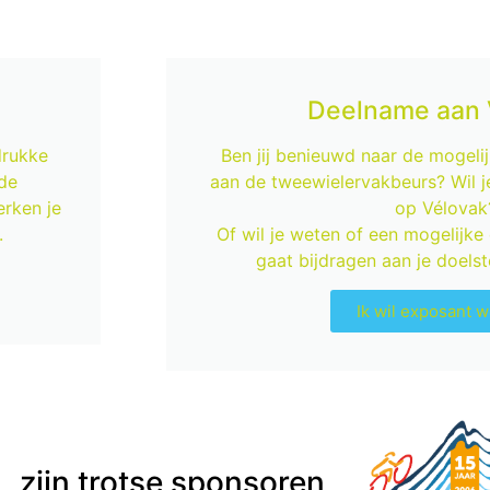
Deelname aan 
drukke
Ben jij benieuwd naar de mogel
 de
aan de tweewielervakbeurs? Wil j
rken je
op Vélovak
.
Of wil je weten of een mogelijk
gaat bijdragen aan je doelste
Ik wil exposant 
zijn trotse sponsoren