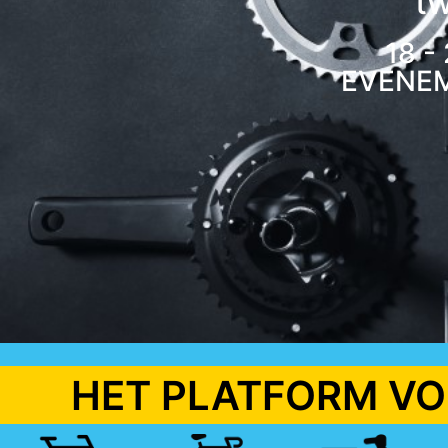
t
18 -
EVENE
HET PLATFORM VO