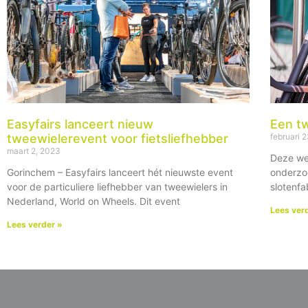
Easyfairs lanceert nieuw
Een t
tweewielerevent voor fietsliefhebber
februari 
maart 2, 2023
Deze we
Gorinchem – Easyfairs lanceert hét nieuwste event
onderzo
voor de particuliere liefhebber van tweewielers in
slotenfa
Nederland, World on Wheels. Dit event
Lees ver
Lees verder »