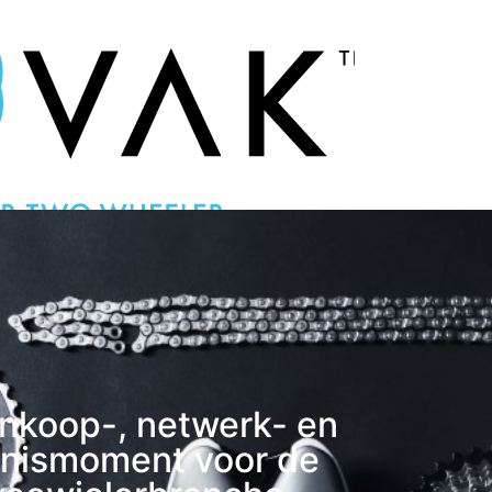
Nieuws
Praktische info
inkoop-, netwerk- en
nismoment voor de