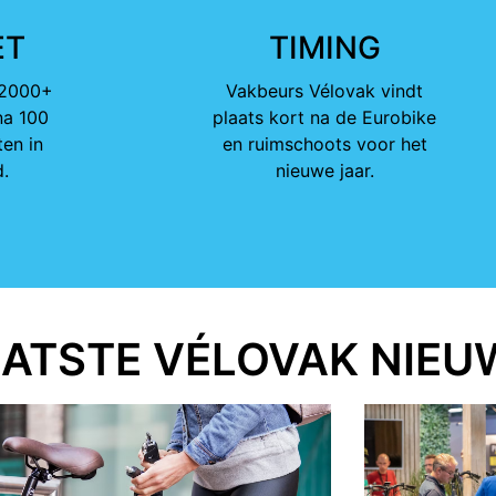
ET
TIMING
 2000+
Vakbeurs Vélovak vindt
na 100
plaats kort na de Eurobike
en in
en ruimschoots voor het
d.
nieuwe jaar.
AATSTE VÉLOVAK NIEU