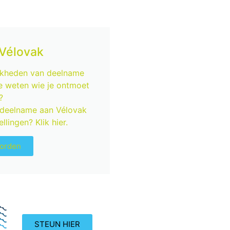
Vélovak
ijkheden van deelname
e weten wie je ontmoet
?
e deelname aan Vélovak
llingen? Klik hier.
worden
STEUN HIER