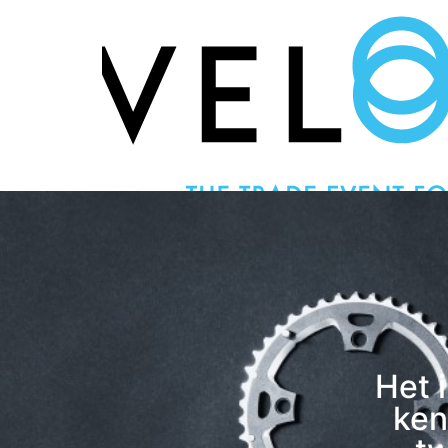
Home
Exposanten
Bezoekers
Het 
ken