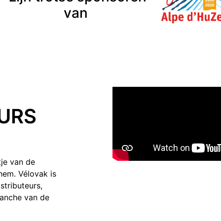
van
URS
tje van de
hem. Vélovak is
tributeurs,
branche van de