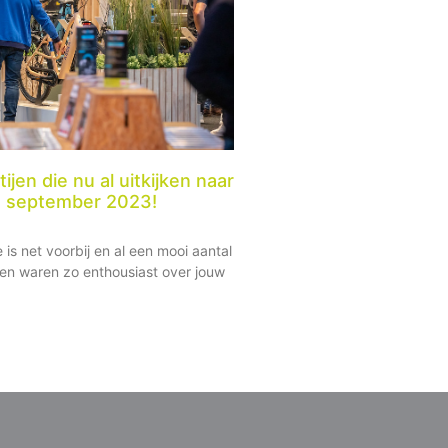
tijen die nu al uitkijken naar
n september 2023!
is net voorbij en al een mooi aantal
en waren zo enthousiast over jouw