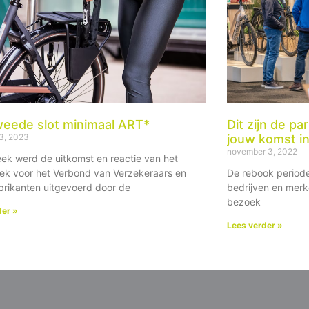
weede slot minimaal ART*
Dit zijn de par
23, 2023
jouw komst i
november 3, 2022
ek werd de uitkomst en reactie van het
ek voor het Verbond van Verzekeraars en
De rebook periode 
brikanten uitgevoerd door de
bedrijven en merk
bezoek
der »
Lees verder »