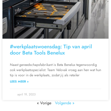
#werkplaatswoensdag: Tip van april
door Beta Tools Benelux
Naast gereedschapsfabrikant is Beta Benelux tegenwoordig
ook werkplaatsspecialist. Team Velovak vroeg aan hen wat hun
tip is voor in de werkplaats, zodat jij als retailer
LEES MEER »
april 19, 2023
« Vorige
Volgende »