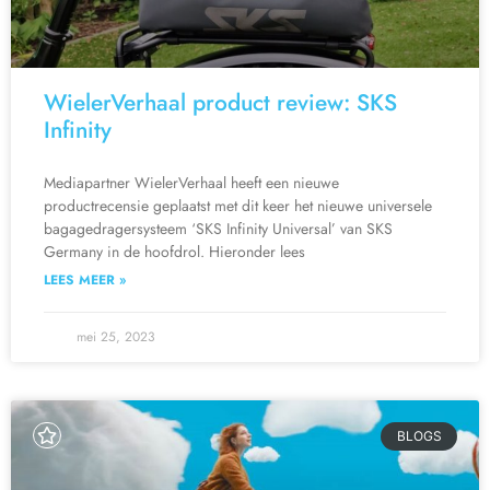
WielerVerhaal product review: SKS
Infinity
Mediapartner WielerVerhaal heeft een nieuwe
productrecensie geplaatst met dit keer het nieuwe universele
bagagedragersysteem ‘SKS Infinity Universal’ van SKS
Germany in de hoofdrol. Hieronder lees
LEES MEER »
mei 25, 2023
BLOGS