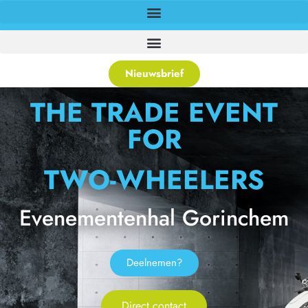
Nieuwsbrief
THE TRADE EVENT
FOR
TWO-WHEELERS
Evenementenhal Gorinchem
Deelnemen?
Direct contact