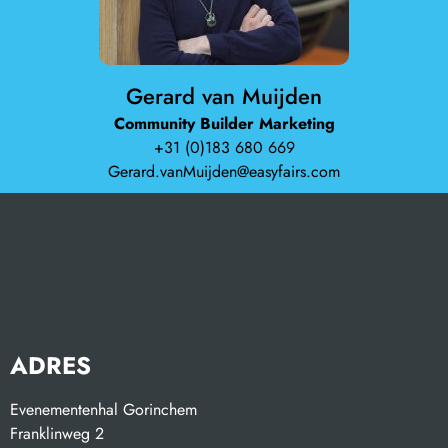
Gerard van Muijden
Community Builder Marketing
+31 (0)183 680 669
Gerard.vanMuijden@easyfairs.com
ADRES
Evenementenhal Gorinchem
Franklinweg 2