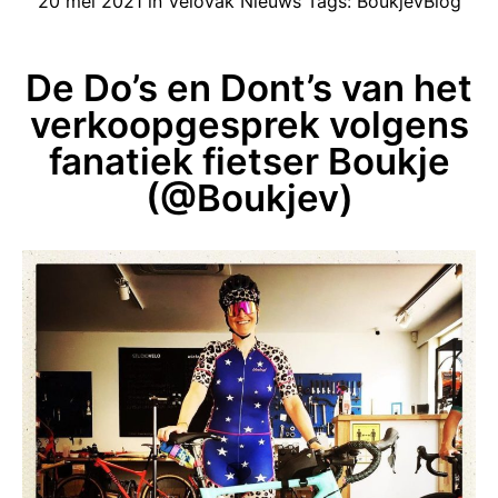
20 mei 2021
in
Velovak Nieuws
Tags:
BoukjevBlog
De Do’s en Dont’s van het
verkoopgesprek volgens
fanatiek fietser Boukje
(@Boukjev)