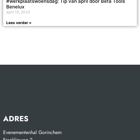
#werkplaatswoensdag: Tip van april door Beta Tools
Benelux
april 19, 2023
Lees verder »
ADRES
Evenementenhal Gorinchem
Franklinweg 2