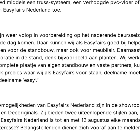
wd middels een truss-systeem, een verhoogde pvc-vloer of 
 Easyfairs Nederland toe.
jn weer volop in voorbereiding op het naderende beursseiz
de dag komen. Daar kunnen wij als Easyfairs goed bij helpe
lleen voor de standbouw, maar ook voor meubilair. Daarnaa
coratie in de stand, denk bijvoorbeeld aan planten. Wij we
complete plaatje van eigen standbouw en vaste partners, k
ook precies waar wij als Easyfairs voor staan, deelname moet
eelname ‘easy’.”
mogelijkheden van Easyfairs Nederland zijn in de showroo
 en Decoriginals. Zij bieden twee uiteenlopende stijlen aa
Easyfairs Nederland is tot en met 12 augustus elke maan
nteresse? Belangstellenden dienen zich vooraf aan te melde