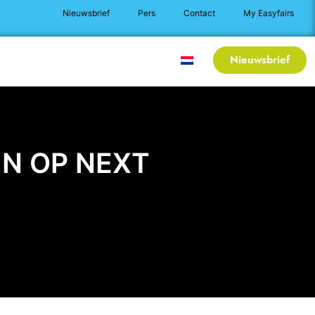
Nieuwsbrief
Pers
Contact
My Easyfairs
Nieuws
Praktische info
Nieuwsbrief
N OP NEXT