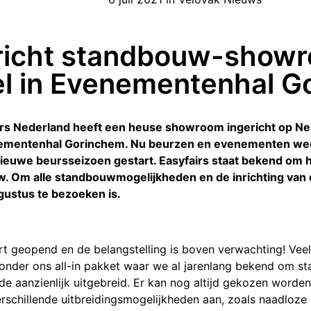
 richt standbouw-showr
el in Evenementenhal G
rs Nederland heeft een heuse showroom ingericht op Nex
ementenhal Gorinchem. Nu beurzen en evenementen weer 
ieuwe beursseizoen gestart. Easyfairs staat bekend om h
. Om alle standbouwmogelijkheden en de inrichting van d
gustus te bezoeken is.
rt geopend en de belangstelling is boven verwachting! Ve
onder ons all-in pakket waar we al jarenlang bekend om st
e aanzienlijk uitgebreid. Er kan nog altijd gekozen worden 
rschillende uitbreidingsmogelijkheden aan, zoals naadlo