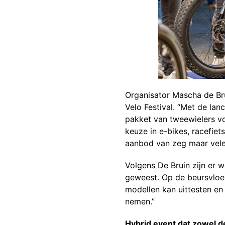
Organisator Mascha de Bru
Velo Festival. “Met de lan
pakket van tweewielers vo
keuze in e-bikes, racefie
aanbod van zeg maar vele r
Volgens De Bruin zijn er w
geweest. Op de beursvloer
modellen kan uittesten en
nemen.”
Hybrid event dat zowel 