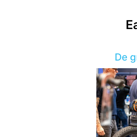
E
De g