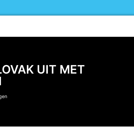
Home
Exposanten
Bezoekers
N
LOVAK UIT MET
N
gen