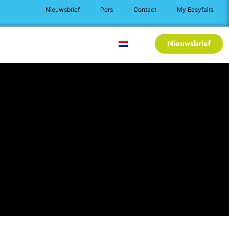
Nieuwsbrief
Pers
Contact
My Easyfairs
ieuws
Praktische info
Nieuwsbrief