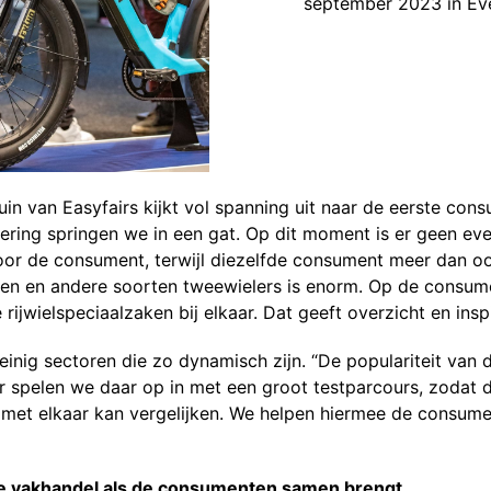
september 2023 in Ev
in van Easyfairs kijkt vol spanning uit naar de eerste co
cering springen we in een gat. Op dit moment is er geen eve
or de consument, terwijl diezelfde consument meer dan ooi
tsen en andere soorten tweewielers is enorm. Op de consum
ijwielspeciaalzaken bij elkaar. Dat geeft overzicht en inspi
einig sectoren die zo dynamisch zijn. “De populariteit van 
 spelen we daar op in met een groot testparcours, zodat 
 met elkaar kan vergelijken. We helpen hiermee de consume
de vakhandel als de consumenten samen brengt