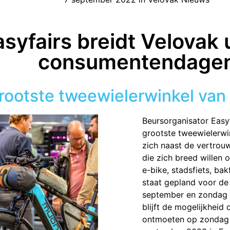
asyfairs breidt Velovak 
consumentendage
rootste tweewielerwinkel van
Beursorganisator Easy
grootste tweewielerwin
zich naast de vertrou
die zich breed willen 
e-bike, stadsfiets, bak
staat gepland voor d
september en zondag 1
blijft de mogelijkheid
ontmoeten op zondag