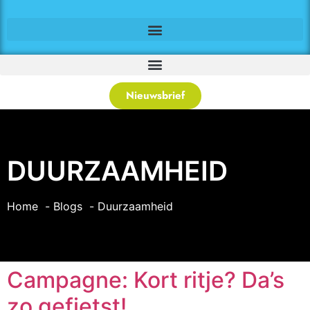
Nieuwsbrief
DUURZAAMHEID
Home
Blogs
Duurzaamheid
Campagne: Kort ritje? Da’s
zo gefietst!