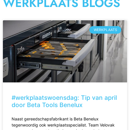
WERKPLAATS BLOGS
WERKPLAATS
#werkplaatswoensdag: Tip van april
door Beta Tools Benelux
Naast gereedschapsfabrikant is Beta Benelux
tegenwoordig ook werkplaatsspecialist. Team Velovak