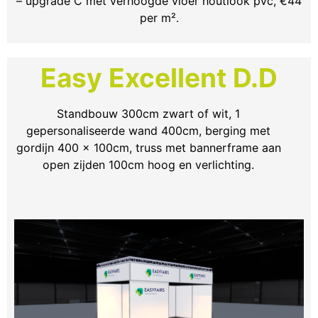
– upgrade C met verhoogde vloer houtlook pvc, €44
per m².
Easy Excellent D.D
Standbouw 300cm zwart of wit, 1
gepersonaliseerde wand 400cm, berging met
gordijn 400 x 100cm, truss met bannerframe aan
open zijden 100cm hoog en verlichting.